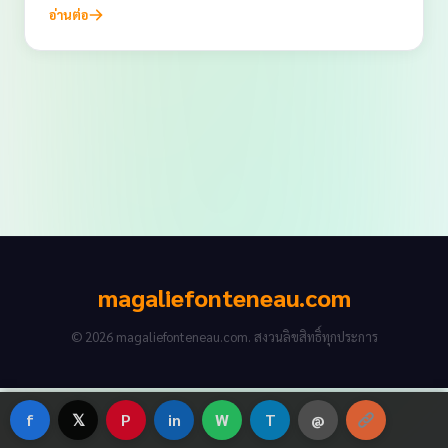
อ่านต่อ
magaliefonteneau.com
© 2026 magaliefonteneau.com. สงวนลิขสิทธิ์ทุกประการ
f
𝕏
P
in
W
T
@