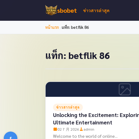
sbobet
ข่าวสารล่าสุด
›
หน้าแรก
แท็ก: betflik 86
แท็ก: betflik 86
ข่าวสารล่าสุด
Unlocking the Excitement: Explorin
Ultimate Entertainment
02 7 月 2026
admin
Welcome to the world of online...
f