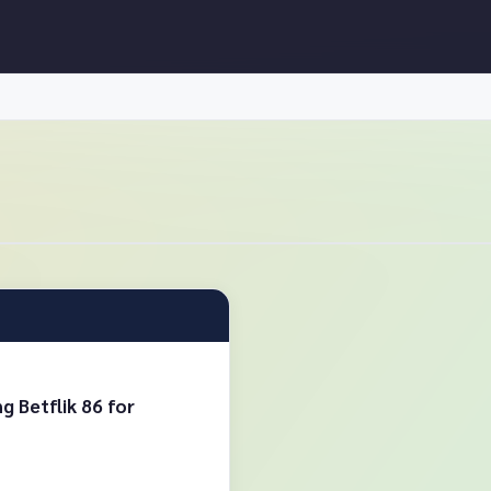
g Betflik 86 for