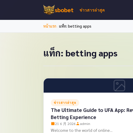
sbobet
ข่าวสารล่าสุด
›
หน้าแรก
แท็ก: betting apps
แท็ก: betting apps
ข่าวสารล่าสุด
The Ultimate Guide to UFA App: Re
Betting Experience
21 6 月 2026
admin
Welcome to the world of online...