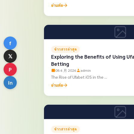
อ่านต่อ
f
ข่าวสารล่าสุด
𝕏
Exploring the Benefits of Using Uf
Betting
P
08 6 月 2026
admin
The Rise of Ufabet iOS in the ...
in
อ่านต่อ
ข่าวสารล่าสุด