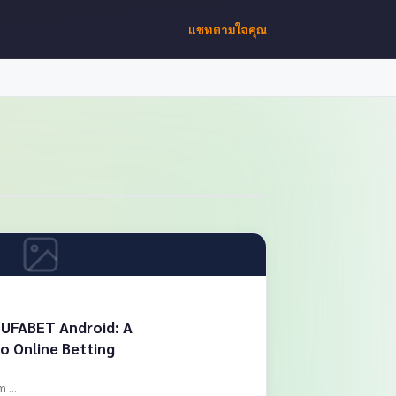
แชทตามใจคุณ
 UFABET Android: A
o Online Betting
 ...