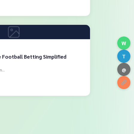
W
T
 Football Betting Simplified
@
...