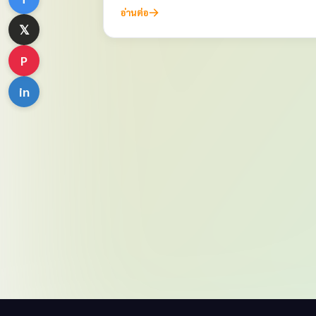
อ่านต่อ
𝕏
P
in