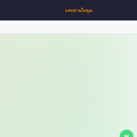
แชทตามใจคุณ
W