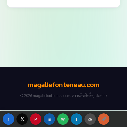
magaliefonteneau.com
© 2026 magaliefonteneau.com. สงวนลิขสิทธิ์ทุกประการ
f
𝕏
P
in
W
T
@