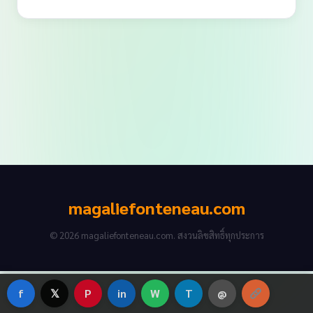
magaliefonteneau.com
© 2026 magaliefonteneau.com. สงวนลิขสิทธิ์ทุกประการ
f
𝕏
P
in
W
T
@