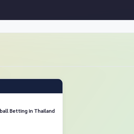
all Betting in Thailand