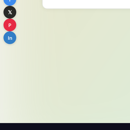
𝕏
P
in