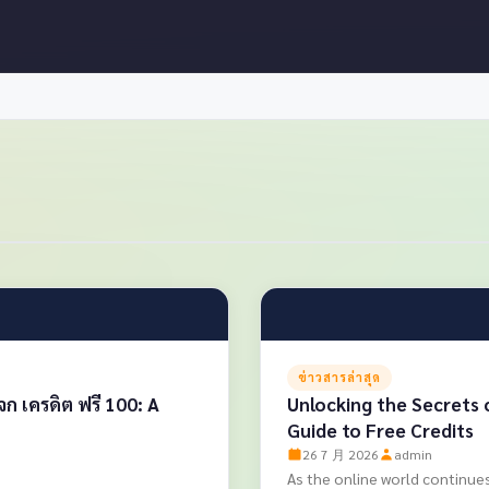
ข่าวสารล่าสุด
ก เครดิต ฟรี 100: A
Unlocking the Secrets 
Guide to Free Credits
26 7 月 2026
admin
As the online world continues 