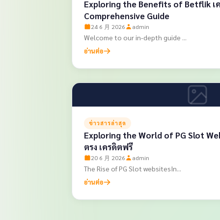
Exploring the Benefits of Betflik เค
Comprehensive Guide
24 6 月 2026
admin
Welcome to our in-depth guide ...
อ่านต่อ
ข่าวสารล่าสุด
Exploring the World of PG Slot Web
ตรง เครดิตฟรี
20 6 月 2026
admin
The Rise of PG Slot websitesIn...
อ่านต่อ