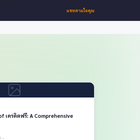
แชทตามใจคุณ
of เครดิตฟรี: A Comprehensive
...