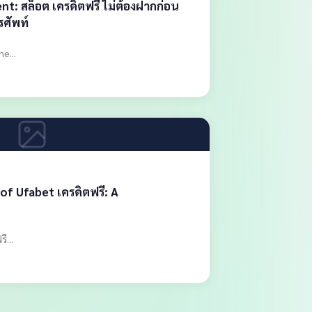
t: สล็อต เครดิตฟรี ไม่ต้องฝากก่อน
รศัพท์
e...
of Ufabet เครดิตฟรี: A
ี...