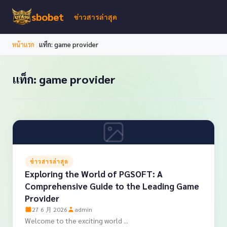
sbobet
ข่าวสารล่าสุด
›
หน้าแรก
แท็ก: game provider
แท็ก: game provider
ข่าวสารล่าสุด
Exploring the World of PGSOFT: A
Comprehensive Guide to the Leading Game
Provider
27 6 月 2026
admin
Welcome to the exciting world ...