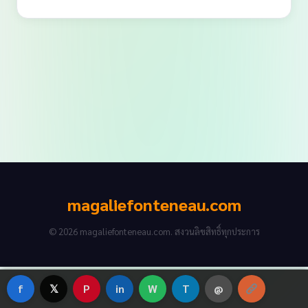
magaliefonteneau.com
© 2026 magaliefonteneau.com. สงวนลิขสิทธิ์ทุกประการ
f
𝕏
P
in
W
T
@