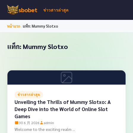
sbobet
ข่าวสารล่าสุด
›
หน้าแรก
แท็ก: Mummy Slotxo
แท็ก: Mummy Slotxo
ข่าวสารล่าสุด
Unveiling the Thrills of Mummy Slotxo: A
Deep Dive into the World of Online Slot
Games
30 6 月 2026
admin
Welcome to the exciting realm ...