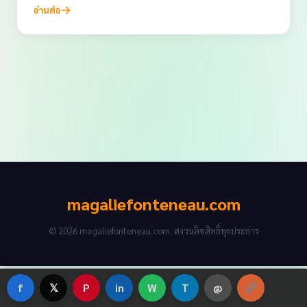
อ่านต่อ
magaliefonteneau.com
© 2026 magaliefonteneau.com. สงวนลิขสิทธิ์ทุกประการ
f
𝕏
P
in
W
T
@