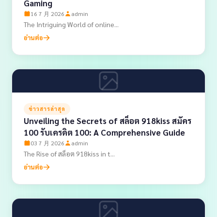
Gaming
16 7 月 2026
admin
The Intriguing World of online...
อ่านต่อ
ข่าวสารล่าสุด
Unveiling the Secrets of สล็อต 918kiss สมัคร
100 รับเครดิต 100: A Comprehensive Guide
03 7 月 2026
admin
The Rise of สล็อต 918kiss in t...
อ่านต่อ