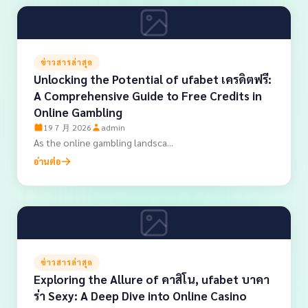
ข่าวสารล่าสุด
Unlocking the Potential of ufabet เครดิตฟรี:
A Comprehensive Guide to Free Credits in
Online Gambling
19 7 月 2026
admin
As the online gambling landsca...
อ่านต่อ
ข่าวสารล่าสุด
Exploring the Allure of คาสิโน, ufabet บาคา
ร่า Sexy: A Deep Dive into Online Casino