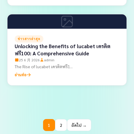
ข่าวสารล่าสุด
Unlocking the Benefits of lucabet เครดิต
ฟรี100: A Comprehensive Guide
25 6 月 2026
admin
The Rise of lucabet เครดิตฟรี1...
อ่านต่อ
การนำ
1
2
ถัดไป →