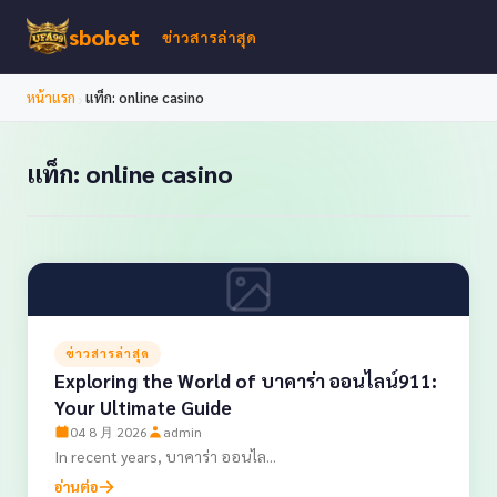
sbobet
ข่าวสารล่าสุด
›
หน้าแรก
แท็ก: online casino
แท็ก: online casino
ข่าวสารล่าสุด
Exploring the World of บาคาร่า ออนไลน์911:
Your Ultimate Guide
04 8 月 2026
admin
In recent years, บาคาร่า ออนไล...
อ่านต่อ