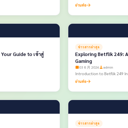
อ่านต่อ
ข่าวสารล่าสุด
our Guide to เข้าสู่
Exploring Betflik 249:
Gaming
03 8 月 2026
admin
Introduction to Betflik 249 In.
อ่านต่อ
ข่าวสารล่าสุด