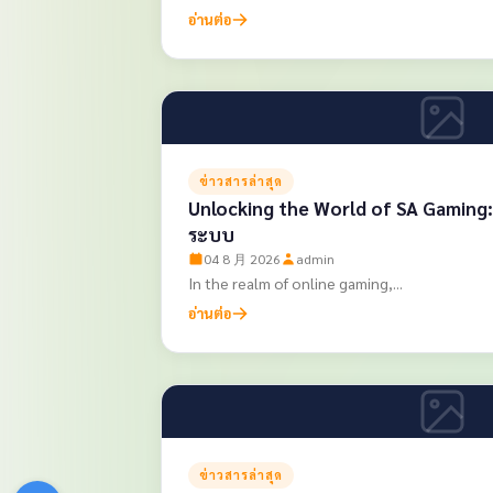
อ่านต่อ
ข่าวสารล่าสุด
Unlocking the World of SA Gaming: Y
ระบบ
04 8 月 2026
admin
In the realm of online gaming,...
อ่านต่อ
ข่าวสารล่าสุด