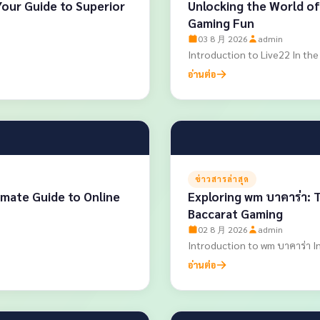
our Guide to Superior
Unlocking the World of
Gaming Fun
03 8 月 2026
admin
Introduction to Live22 In the .
อ่านต่อ
ข่าวสารล่าสุด
imate Guide to Online
Exploring wm บาคาร่า: 
Baccarat Gaming
02 8 月 2026
admin
Introduction to wm บาคาร่า In 
อ่านต่อ