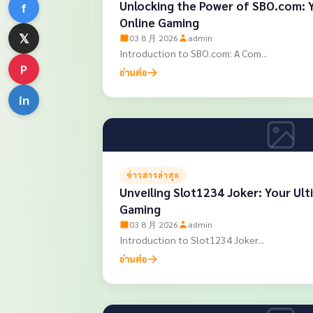
Unlocking the Power of SBO.com: Y
f
Online Gaming
𝕏
03 8 月 2026
admin
Introduction to SBO.com: A Com...
P
อ่านต่อ
in
ข่าวสารล่าสุด
Unveiling Slot1234 Joker: Your Ult
Gaming
03 8 月 2026
admin
Introduction to Slot1234 Joker...
อ่านต่อ