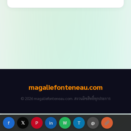
magaliefonteneau.com
© 2026 magaliefonteneau.com. สงวนลิขสิทธิ์ทุกประการ
f
𝕏
P
in
W
T
@