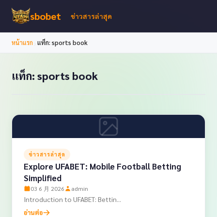
sbobet
ข่าวสารล่าสุด
›
หน้าแรก
แท็ก: sports book
แท็ก: sports book
ข่าวสารล่าสุด
Explore UFABET: Mobile Football Betting
Simplified
03 6 月 2026
admin
Introduction to UFABET: Bettin...
อ่านต่อ