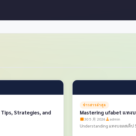
ข่าวสารล่าสุด
Tips, Strategies, and
Mastering ufabet แทงบอ
30 5 月 2026
admin
Understanding แทงบอลสเต็ป 5: 