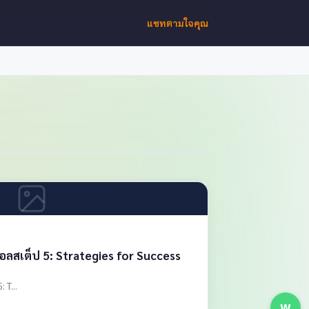
แชทตามใจคุณ
ลสเต็ป 5: Strategies for Success
T...
W