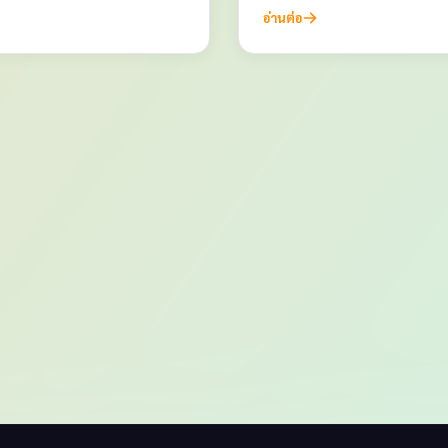
อ่านต่อ