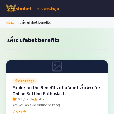
sbobet
ข่าวสารล่าสุด
›
หน้าแรก
แท็ก: ufabet benefits
แท็ก: ufabet benefits
ข่าวสารล่าสุด
Exploring the Benefits of ufabet เว็บตรง for
Online Betting Enthusiasts
10 6 月 2026
admin
Are you an avid online betting...
อ่านต่อ