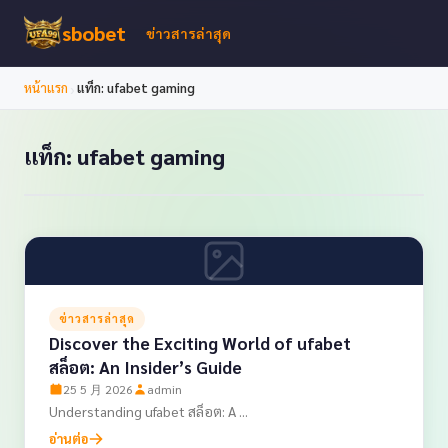
sbobet
ข่าวสารล่าสุด
›
หน้าแรก
แท็ก: ufabet gaming
แท็ก: ufabet gaming
ข่าวสารล่าสุด
Discover the Exciting World of ufabet
สล็อต: An Insider’s Guide
25 5 月 2026
admin
Understanding ufabet สล็อต: A ...
อ่านต่อ