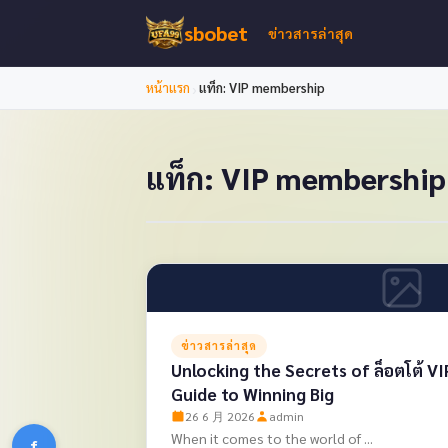
sbobet
ข่าวสารล่าสุด
›
หน้าแรก
แท็ก: VIP membership
แท็ก: VIP membership
ข่าวสารล่าสุด
Unlocking the Secrets of ล็อตโต้ V
Guide to Winning Big
26 6 月 2026
admin
When it comes to the world of ...
f