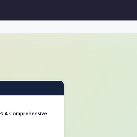
IP: A Comprehensive