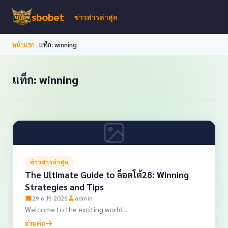
sbobet
ข่าวสารล่าสุด
›
หน้าแรก
แท็ก: winning
แท็ก: winning
ข่าวสารล่าสุด
The Ultimate Guide to ล็อตโต้28: Winning
Strategies and Tips
29 6 月 2026
admin
Welcome to the exciting world ...
อ่านต่อ