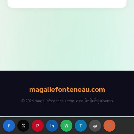
magaliefonteneau.com
© 2026 magaliefonteneau.com. สงวนลิขสิทธิ์ทุกประการ
f
𝕏
P
in
W
T
@