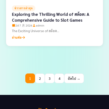
ข่าวสารล่าสุด
Exploring the Thrilling World of สล้อต: A
Comprehensive Guide to Slot Games
24 7 月 2026
admin
The Exciting Universe of สล้อต...
อ่านต่อ
การนำ
1
2
3
4
ถัดไป →
ทาง
หน้า