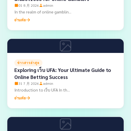
01 8 月 2026
admin
In the realm of online gamblin...
อ่านต่อ
ข่าวสารล่าสุด
Exploring เว็บ UFA: Your Ultimate Guide to
Online Betting Success
31 7 月 2026
admin
Introduction to เว็บ UFA In th...
อ่านต่อ