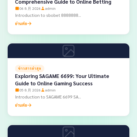
Comprehensive Guide to Online Betting
06 8 月 2026
admin
Introduction to sbobet 8888888...
อ่านต่อ
ข่าวสารล่าสุด
Exploring SAGAME 6699: Your Ultimate
Guide to Online Gaming Success
05 8 月 2026
admin
Introduction to SAGAME 6699 SA...
อ่านต่อ